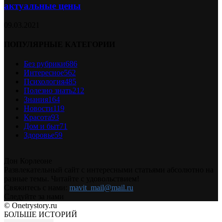
актуальные цены
09.03.2021
ПОПУЛЯРНЫЕ КАТЕГОРИИ
Без рубрики
686
Интересное
562
Психология
485
Полезно знать
212
Знания
164
Новости
119
Красота
93
Дом и быт
71
Здоровье
59
Дон Корлеоне
Развлекательный сайт с интересными статьями абсолютно на
разные темы. Читайте с удовольствием!
Свяжитесь с нами:
mavit_mail@mail.ru
Следуйте за нами
© Onetrystory.ru
БОЛЬШЕ ИСТОРИЙ