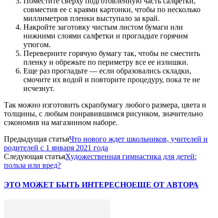
Поместите сверху подготовленную часть салфетки,
совместив ее с краями картонки, чтобы по несколько
миллиметров пленки выступало за край.
Накройте заготовку чистым листом бумаги или
нижними слоями салфетки и прогладьте горячим
утюгом.
Переверните горячую бумагу так, чтобы не сместить
пленку и обрежьте по периметру все ее излишки.
Еще раз прогладьте — если образовались складки,
смочите их водой и повторите процедуру, пока те не
исчезнут.
Так можно изготовить скрапбумагу любого размера, цвета и
толщины, с любым понравившимся рисунком, значительно
сэкономив на магазинном наборе.
Предыдущая статья
Что нового ждет школьников, учителей и
родителей с 1 января 2021 года
Следующая статья
Художественная гимнастика для детей:
польза или вред?
ЭТО МОЖЕТ БЫТЬ ИНТЕРЕСНО
ЕЩЕ ОТ АВТОРА