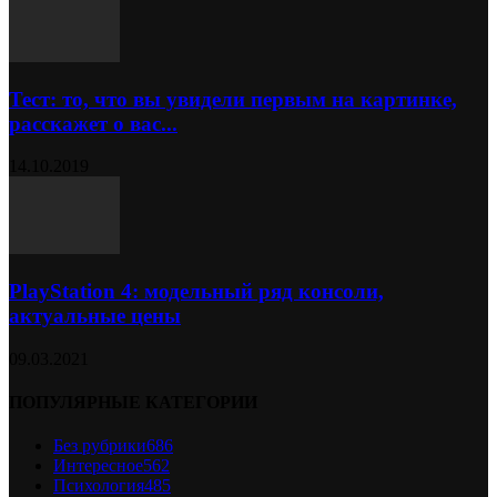
Тест: то, что вы увидели первым на картинке,
расскажет о вас...
14.10.2019
PlayStation 4: модельный ряд консоли,
актуальные цены
09.03.2021
ПОПУЛЯРНЫЕ КАТЕГОРИИ
Без рубрики
686
Интересное
562
Психология
485