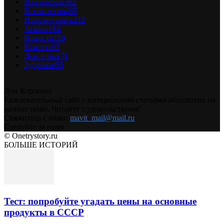
Интересное
562
Психология
485
Полезно знать
212
Знания
164
Новости
119
Красота
93
Дом и быт
71
Здоровье
59
Дон Корлеоне
Развлекательный сайт с интересными статьями абсолютно на
разные темы. Читайте с удовольствием!
Свяжитесь с нами:
mavit_mail@mail.ru
Следуйте за нами
© Onetrystory.ru
БОЛЬШЕ ИСТОРИЙ
Тест: попробуйте угадать цены на основные
продукты в СССР