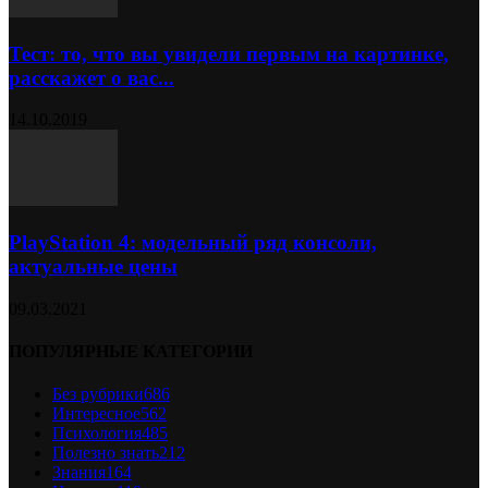
Тест: то, что вы увидели первым на картинке,
расскажет о вас...
14.10.2019
PlayStation 4: модельный ряд консоли,
актуальные цены
09.03.2021
ПОПУЛЯРНЫЕ КАТЕГОРИИ
Без рубрики
686
Интересное
562
Психология
485
Полезно знать
212
Знания
164