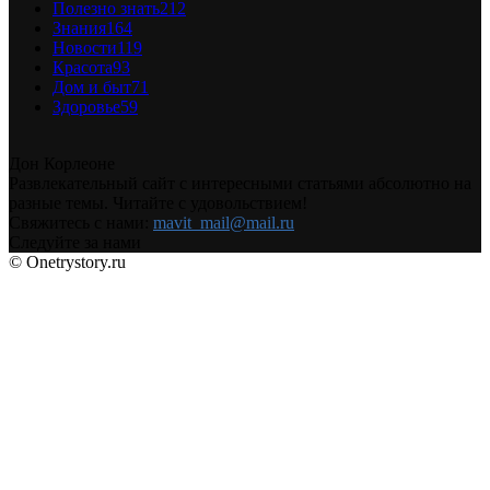
Полезно знать
212
Знания
164
Новости
119
Красота
93
Дом и быт
71
Здоровье
59
Дон Корлеоне
Развлекательный сайт с интересными статьями абсолютно на
разные темы. Читайте с удовольствием!
Свяжитесь с нами:
mavit_mail@mail.ru
Следуйте за нами
© Onetrystory.ru