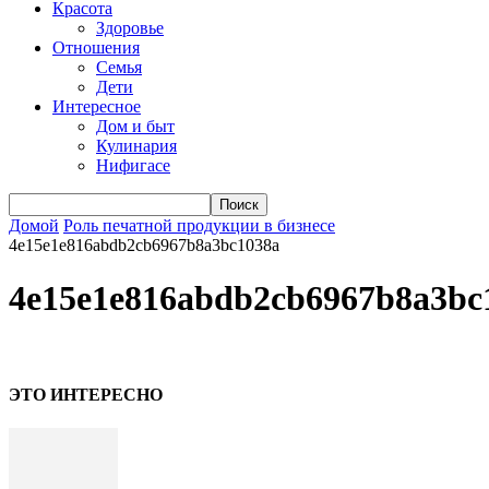
Красота
Здоровье
Отношения
Семья
Дети
Интересное
Дом и быт
Кулинария
Нифигасе
Домой
Роль печатной продукции в бизнесе
4e15e1e816abdb2cb6967b8a3bc1038a
4e15e1e816abdb2cb6967b8a3bc
ЭТО ИНТЕРЕСНО