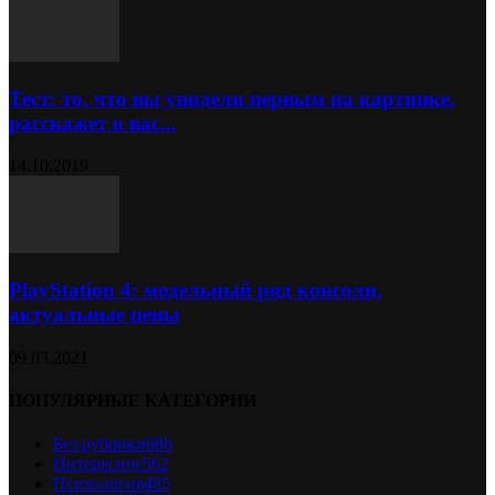
Тест: то, что вы увидели первым на картинке,
расскажет о вас...
14.10.2019
PlayStation 4: модельный ряд консоли,
актуальные цены
09.03.2021
ПОПУЛЯРНЫЕ КАТЕГОРИИ
Без рубрики
686
Интересное
562
Психология
485