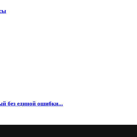
сы
ый без единой ошибки...