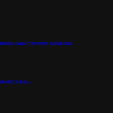
понять скрытую черту характера
кажет о вас...