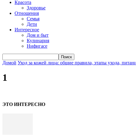
Красота
Здоровье
Отношения
Семья
Дети
Интересное
Дом и быт
Кулинария
Нифигасе
Домой
Уход за кожей лица: общие правила, этапы ухода, питани
1
ЭТО ИНТЕРЕСНО