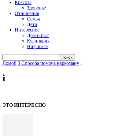
Красота
Здоровье
Отношения
Семья
Дети
Интересное
Дом и быт
Кулинария
Нифигасе
Домой
3 Способа помочь наркоману
i
i
ЭТО ИНТЕРЕСНО