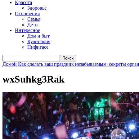
Красота
Здоровье
Отношения
Семья
Дети
Интересное
Дом и быт
Кулинария
Нифигасе
Домой
Как сделать ваш праздник незабываемым: секреты орга
wxSuhkg3Rak