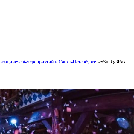
низацииevent-мероприятий в Санкт-Петербурге
wxSuhkg3Rak