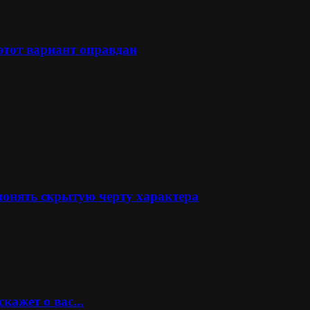
 этот вариант оправдан
понять скрытую черту характера
кажет о вас...