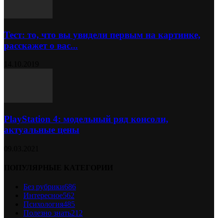
Тест: то, что вы увидели первым на картинке,
расскажет о вас...
14.10.2019
PlayStation 4: модельный ряд консоли,
актуальные цены
09.03.2021
ПОПУЛЯРНЫЕ КАТЕГОРИИ
Без рубрики
686
Интересное
562
Психология
485
Полезно знать
212