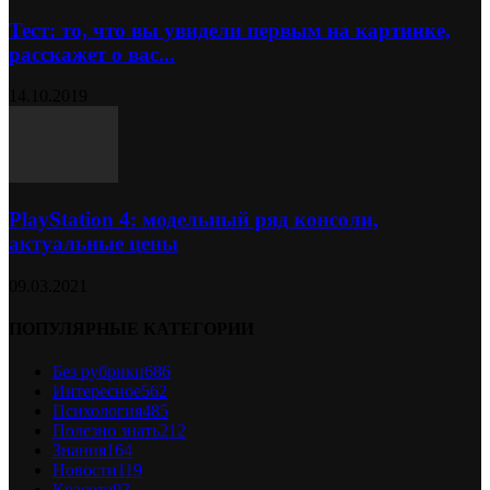
Тест: то, что вы увидели первым на картинке,
расскажет о вас...
14.10.2019
PlayStation 4: модельный ряд консоли,
актуальные цены
09.03.2021
ПОПУЛЯРНЫЕ КАТЕГОРИИ
Без рубрики
686
Интересное
562
Психология
485
Полезно знать
212
Знания
164
Новости
119
Красота
93