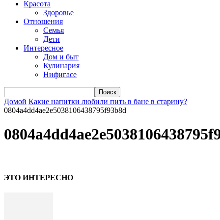
Красота
Здоровье
Отношения
Семья
Дети
Интересное
Дом и быт
Кулинария
Нифигасе
Домой
Какие напитки любили пить в бане в старину?
0804a4dd4ae2e5038106438795f93b8d
0804a4dd4ae2e5038106438795f
ЭТО ИНТЕРЕСНО