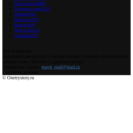
Психология
485
Полезно знать
212
Знания
164
Новости
119
Красота
93
Дом и быт
71
Здоровье
59
Дон Корлеоне
Развлекательный сайт с интересными статьями абсолютно на
разные темы. Читайте с удовольствием!
Свяжитесь с нами:
mavit_mail@mail.ru
Следуйте за нами
© Onetrystory.ru