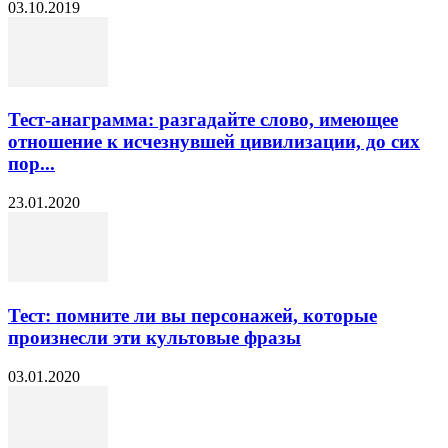
03.10.2019
Тест-анаграмма: разгадайте слово, имеющее
отношение к исчезнувшей цивилизации, до сих
пор...
23.01.2020
Тест: помните ли вы персонажей, которые
произнесли эти культовые фразы
03.01.2020