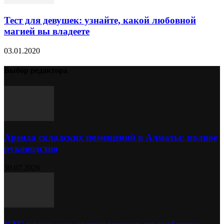
Тест для девушек: узнайте, какой любовной
магией вы владеете
03.01.2020
Выбор редактора
Аренда складских помещений в Алматы: полное
руководство
30.07.2026