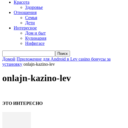
Красота
Здоровье
Отношения
Семья
Дети
Интересное
Дом и быт
Кулинария
Нифигасе
Домой
Приложение для Android в Lev casino бонусы за
установку
onlajn-kazino-lev
onlajn-kazino-lev
ЭТО ИНТЕРЕСНО