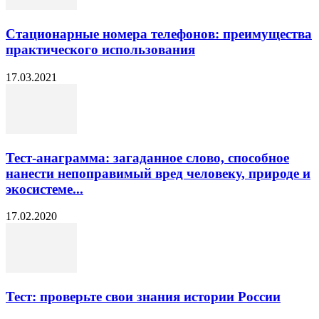
Стационарные номера телефонов: преимущества
практического использования
17.03.2021
Тест-анаграмма: загаданное слово, способное
нанести непоправимый вред человеку, природе и
экосистеме...
17.02.2020
Тест: проверьте свои знания истории России