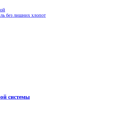
вой
иль без лишних хлопот
ой системы