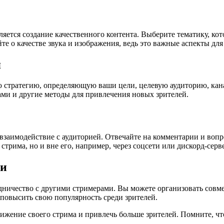
ется создание качественного контента. Выберите тематику, кото
е о качестве звука и изображения, ведь это важные аспекты для
я
ую стратегию, определяющую ваши цели, целевую аудиторию, ка
ами и другие методы для привлечения новых зрителей.
заимодействие с аудиторией. Отвечайте на комментарии и вопро
трима, но и вне его, например, через соцсети или дискорд-серв
ми
дничество с другими стримерами. Вы можете организовать совм
повысить свою популярность среди зрителей.
вижение своего стрима и привлечь больше зрителей. Помните, ч