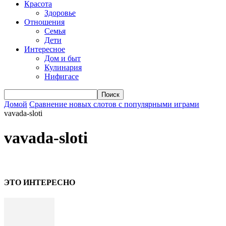
Красота
Здоровье
Отношения
Семья
Дети
Интересное
Дом и быт
Кулинария
Нифигасе
Домой
Сравнение новых слотов с популярными играми
vavada-sloti
vavada-sloti
ЭТО ИНТЕРЕСНО