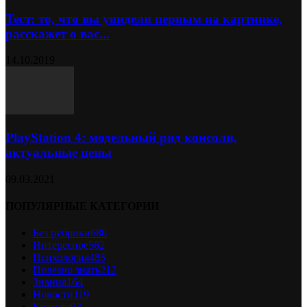
Тест: то, что вы увидели первым на картинке,
расскажет о вас...
14.10.2019
PlayStation 4: модельный ряд консоли,
актуальные цены
09.03.2021
ПОПУЛЯРНЫЕ КАТЕГОРИИ
Без рубрики
686
Интересное
562
Психология
485
Полезно знать
212
Знания
164
Новости
119
Красота
93