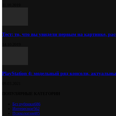
11.10.2019
Тест: то, что вы увидели первым на картинке, расс
14.10.2019
PlayStation 4: модельный ряд консоли, актуальн
09.03.2021
ПОПУЛЯРНЫЕ КАТЕГОРИИ
Без рубрики
686
Интересное
562
Психология
485