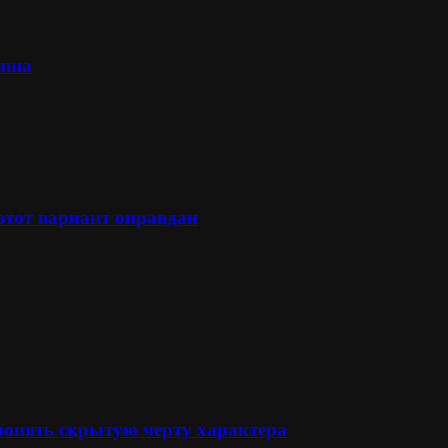
лыша
 этот вариант оправдан
понять скрытую черту характера