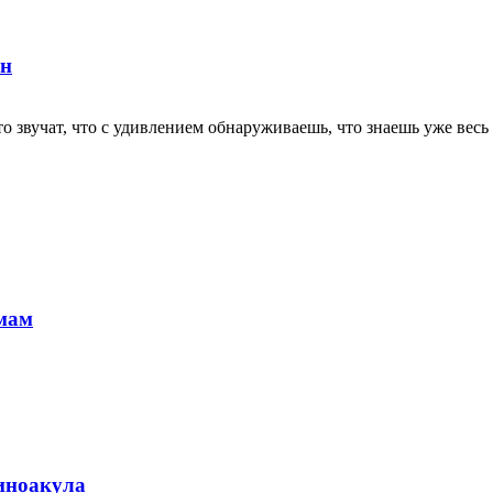
ен
 звучат, что с удивлением обнаруживаешь, что знаешь уже весь т
 мам
иноакула