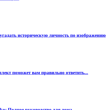
е угадать историческую личность по изображению
лект поможет вам правильно ответить...
ko: Полное руководство для дома