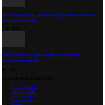
Тест: то, что вы увидели первым на картинке,
расскажет о вас...
14.10.2019
PlayStation 4: модельный ряд консоли,
актуальные цены
09.03.2021
ПОПУЛЯРНЫЕ КАТЕГОРИИ
Без рубрики
686
Интересное
562
Психология
485
Полезно знать
212
Знания
164