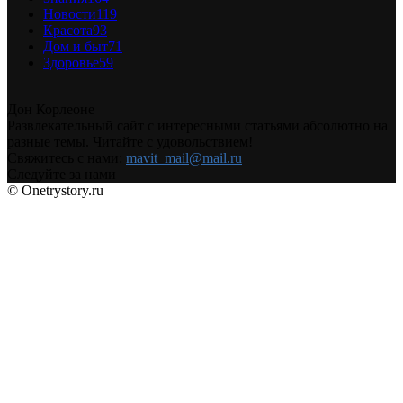
Новости
119
Красота
93
Дом и быт
71
Здоровье
59
Дон Корлеоне
Развлекательный сайт с интересными статьями абсолютно на
разные темы. Читайте с удовольствием!
Свяжитесь с нами:
mavit_mail@mail.ru
Следуйте за нами
© Onetrystory.ru