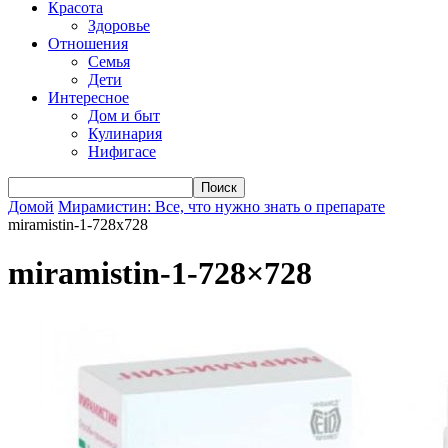
Красота
Здоровье
Отношения
Семья
Дети
Интересное
Дом и быт
Кулинария
Нифигасе
Домой
Мирамистин: Все, что нужно знать о препарате
miramistin-1-728x728
miramistin-1-728×728