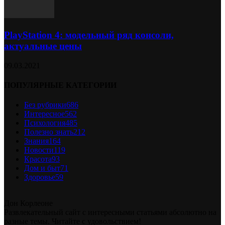
PlayStation 4: модельный ряд консоли,
актуальные цены
09.03.2021
ПОПУЛЯРНЫЕ КАТЕГОРИИ
Без рубрики
686
Интересное
562
Психология
485
Полезно знать
212
Знания
164
Новости
119
Красота
93
Дом и быт
71
Здоровье
59
Дон Корлеоне
Развлекательный сайт с интересными статьями абсолютно на
разные темы. Читайте с удовольствием!