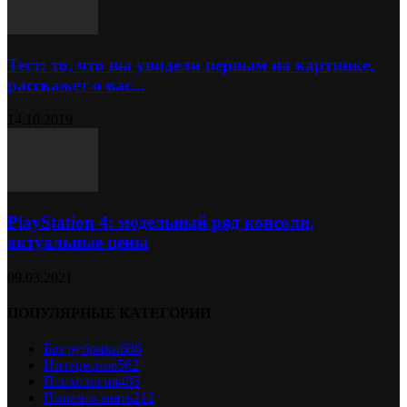
Тест: то, что вы увидели первым на картинке,
расскажет о вас...
14.10.2019
PlayStation 4: модельный ряд консоли,
актуальные цены
09.03.2021
ПОПУЛЯРНЫЕ КАТЕГОРИИ
Без рубрики
686
Интересное
562
Психология
485
Полезно знать
212