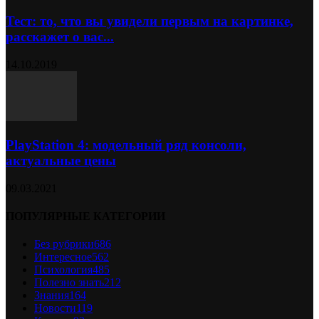
Тест: то, что вы увидели первым на картинке,
расскажет о вас...
14.10.2019
PlayStation 4: модельный ряд консоли,
актуальные цены
09.03.2021
ПОПУЛЯРНЫЕ КАТЕГОРИИ
Без рубрики
686
Интересное
562
Психология
485
Полезно знать
212
Знания
164
Новости
119