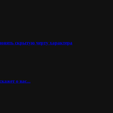
понять скрытую черту характера
кажет о вас...