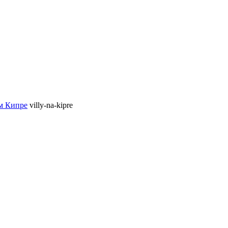
м Кипре
villy-na-kipre