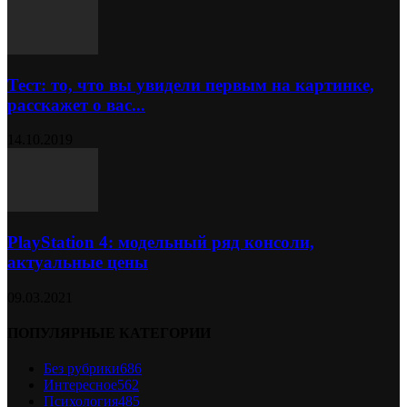
Тест: то, что вы увидели первым на картинке,
расскажет о вас...
14.10.2019
PlayStation 4: модельный ряд консоли,
актуальные цены
09.03.2021
ПОПУЛЯРНЫЕ КАТЕГОРИИ
Без рубрики
686
Интересное
562
Психология
485