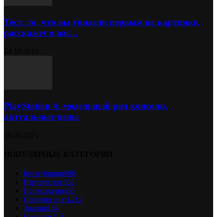
Тест: то, что вы увидели первым на картинке,
расскажет о вас...
14.10.2019
PlayStation 4: модельный ряд консоли,
актуальные цены
09.03.2021
ПОПУЛЯРНЫЕ КАТЕГОРИИ
Без рубрики
686
Интересное
562
Психология
485
Полезно знать
212
Знания
164
Новости
119