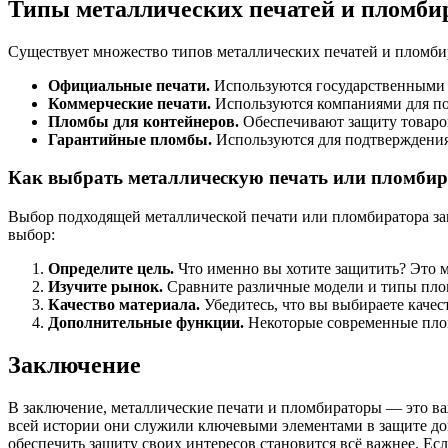
Типы металлических печатей и пломби
Существует множество типов металлических печатей и пломбир
Официальные печати.
Используются государственными 
Коммерческие печати.
Используются компаниями для по
Пломбы для контейнеров.
Обеспечивают защиту товаров
Гарантийные пломбы.
Используются для подтверждения
Как выбрать металлическую печать или пломбир
Выбор подходящей металлической печати или пломбиратора зав
выбор:
Определите цель.
Что именно вы хотите защитить? Это м
Изучите рынок.
Сравните различные модели и типы плом
Качество материала.
Убедитесь, что вы выбираете качест
Дополнительные функции.
Некоторые современные плом
Заключение
В заключение, металлические печати и пломбираторы — это в
всей истории они служили ключевыми элементами в защите док
обеспечить защиту своих интересов становится всё важнее. Ес