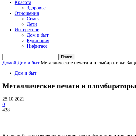
Красота
Здоровье
Отношения
Семья
Дети
Интересное
Дом и быт
Кулинария
Нифигасе
Домой
Дом и быт
Металлические печати и пломбираторы: Защ
Дом и быт
Металлические печати и пломбираторы
25.10.2021
0
438
В нашем быстро меняющемся мире, где информация и товары о