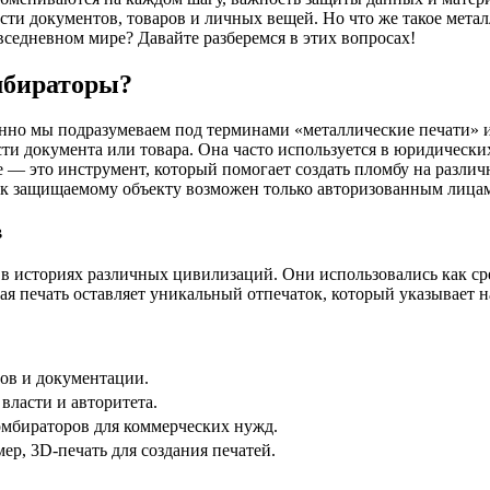
сти документов, товаров и личных вещей. Но что же такое мета
седневном мире? Давайте разберемся в этих вопросах!
мбираторы?
именно мы подразумеваем под терминами «металлические печати»
и документа или товара. Она часто используется в юридических
е — это инструмент, который помогает создать пломбу на различ
п к защищаемому объекту возможен только авторизованным лица
в
в историях различных цивилизаций. Они использовались как ср
ая печать оставляет уникальный отпечаток, который указывает н
ов и документации.
власти и авторитета.
омбираторов для коммерческих нужд.
р, 3D-печать для создания печатей.