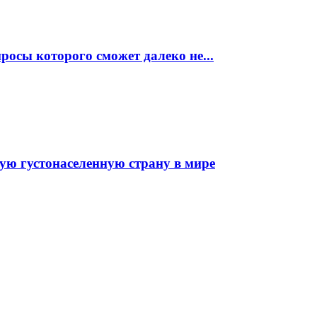
росы которого сможет далеко не...
мую густонаселенную страну в мире