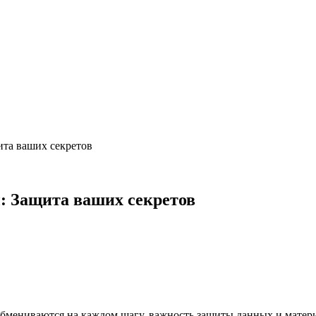
ита ваших секретов
: Защита ваших секретов
бмениваются на каждом шагу, важность защиты данных и матери