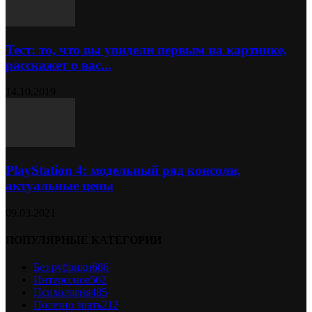
Тест: то, что вы увидели первым на картинке,
расскажет о вас...
14.10.2019
PlayStation 4: модельный ряд консоли,
актуальные цены
09.03.2021
ПОПУЛЯРНЫЕ КАТЕГОРИИ
Без рубрики
686
Интересное
562
Психология
485
Полезно знать
212