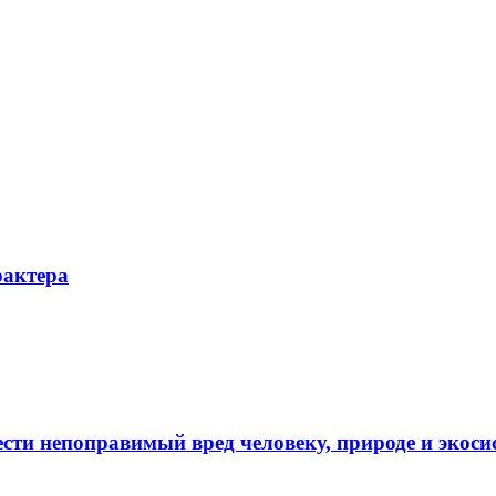
рактера
ести непоправимый вред человеку, природе и экосис