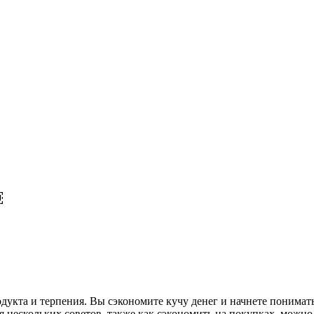
￼
кта и терпения. Вы сэкономите кучу денег и начнете понимать 
 нескольких советов, также как сэкономить на покупках, можно