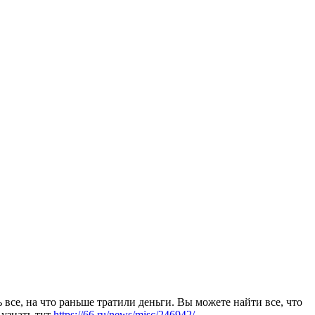
все, на что раньше тратили деньги. Вы можете найти все, что
 узнать тут
https://66.ru/news/misc/246942/