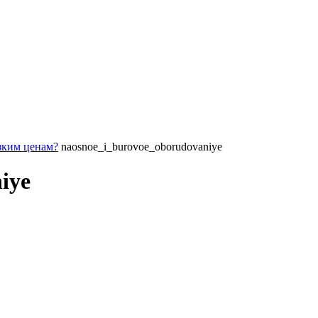
зким ценам?
naosnoe_i_burovoe_oborudovaniye
iye