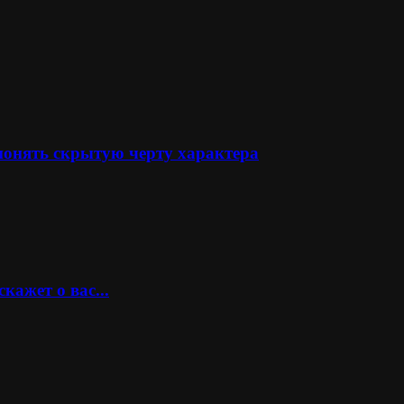
понять скрытую черту характера
кажет о вас...