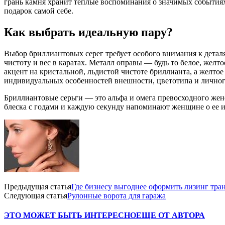
грань камня хранит теплые воспоминания о значимых событиях
подарок самой себе.
Как выбрать идеальную пару?
Выбор бриллиантовых серег требует особого внимания к деталя
чистоту и вес в каратах. Металл оправы — будь то белое, желт
акцент на кристальной, льдистой чистоте бриллианта, а желт
индивидуальных особенностей внешности, цветотипа и личног
Бриллиантовые серьги — это альфа и омега превосходного жен
блеска с годами и каждую секунду напоминают женщине о ее и
Предыдущая статья
Где бизнесу выгоднее оформить лизинг тра
Следующая статья
Рулонные ворота для гаража
ЭТО МОЖЕТ БЫТЬ ИНТЕРЕСНО
ЕЩЕ ОТ АВТОРА