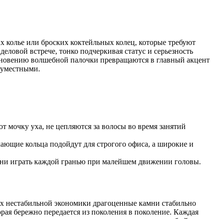
х колье или броских коктейльных колец, которые требуют
еловой встрече, тонко подчеркивая статус и серьезность
 мановению волшебной палочки превращаются в главный акцент
 уместными.
 мочку уха, не цепляются за волосы во время занятий
ющие кольца подойдут для строгого офиса, а широкие и
мни играть каждой гранью при малейшем движении головы.
иях нестабильной экономики драгоценные камни стабильно
рая бережно передается из поколения в поколение. Каждая