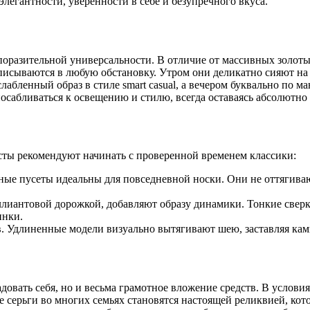
элегантности, уверенности в себе и безупречного вкуса.
поразительной универсальности. В отличие от массивных золоты
писываются в любую обстановку. Утром они деликатно сияют на д
абленный образ в стиле smart casual, а вечером буквально по
сабливаться к освещению и стилю, всегда оставаясь абсолютно
сты рекомендуют начинать с проверенной временем классики:
ые пусеты идеальны для повседневной носки. Они не оттягивают
иантовой дорожкой, добавляют образу динамики. Тонкие сверка
инки.
. Удлиненные модели визуально вытягивают шею, заставляя ка
довать себя, но и весьма грамотное вложение средств. В услов
серьги во многих семьях становятся настоящей реликвией, кото