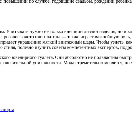
: повышении по службе, годовщине свадьбы, рождении ребенка 
м. Учитывать нужно не только внешний дизайн изделия, но и клю
ое, розовое золото или платина — также играет важнейшую роль,
ое придает украшению мягкий винтажный шарм. Чтобы узнать, ка
о стиля, полезно изучить советы компетентных экспертов, под
ского ювелирного туалета. Они абсолютно не подвластны быстр
сключительной уникальности. Мода стремительно меняется, но м
нспорта