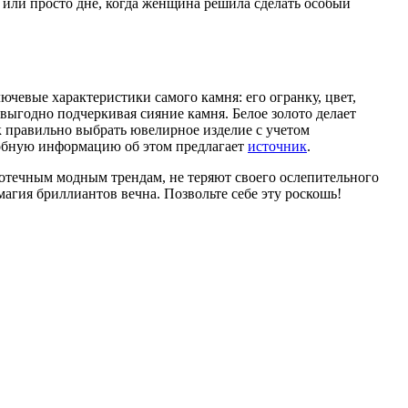
или просто дне, когда женщина решила сделать особый
чевые характеристики самого камня: его огранку, цвет,
 выгодно подчеркивая сияние камня. Белое золото делает
к правильно выбрать ювелирное изделие с учетом
робную информацию об этом предлагает
источник
.
отечным модным трендам, не теряют своего ослепительного
агия бриллиантов вечна. Позвольте себе эту роскошь!