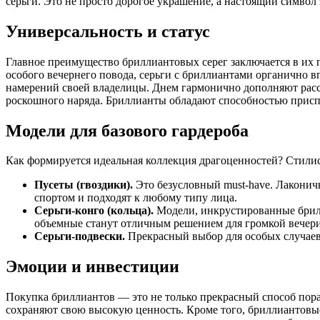
серьги. Это не просто дорогое украшение, а настоящий символ 
Универсальность и статус
Главное преимущество бриллиантовых серег заключается в их 
особого вечернего повода, серьги с бриллиантами органично в
намерений своей владелицы. Днем гармонично дополняют рассл
роскошного наряда. Бриллианты обладают способностью приспо
Модели для базового гардероба
Как формируется идеальная коллекция драгоценностей? Стили
Пусеты (гвоздики).
Это безусловный must-have. Лаконичн
спортом и подходят к любому типу лица.
Серьги-конго (кольца).
Модели, инкрустированные брилл
объемные станут отличным решением для громкой вечер
Серьги-подвески.
Прекрасный выбор для особых случаев
Эмоции и инвестиции
Покупка бриллиантов — это не только прекрасный способ пора
сохраняют свою высокую ценность. Кроме того, бриллиантовые 