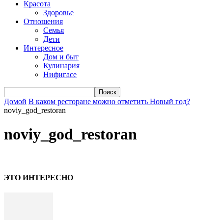
Красота
Здоровье
Отношения
Семья
Дети
Интересное
Дом и быт
Кулинария
Нифигасе
Домой
В каком ресторане можно отметить Новый год?
noviy_god_restoran
noviy_god_restoran
ЭТО ИНТЕРЕСНО