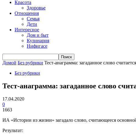
Красота
Здоровье
Отношения
Семья
Дети
Интересное
Дом и быт
Кулинария
Нифигасе
Домой
Без рубрики
Тест-анаграмма: загаданное слово считает
Без рубрики
Тест-анаграмма: загаданное слово счит
17.04.2020
0
1663
ИА «Истории из жизни» загадало слово, считающееся основной
Результат: