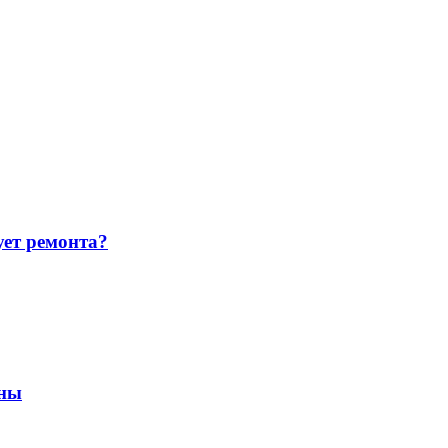
ует ремонта?
ины