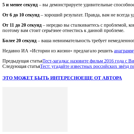
5 и менее секунд
– вы демонстрируете удивительные способнос
От 6 до 10 секунд
– хороший результат. Правда, вам не всегда
От 11 до 20 секунд
– нередко вы сталкиваетесь с проблемой, к
поэтому вам стоит серьёзнее отнестись к данной проблеме.
Более 20 секунд
– ваша невнимательность требует немедленног
Недавно ИА «Истории из жизни» предлагало решить
анаграмм
Предыдущая статья
Тест-загадка: назовите фильм 2016 года с 
Следующая статья
Тест: угадайте известных российских звёзд п
ЭТО МОЖЕТ БЫТЬ ИНТЕРЕСНО
ЕЩЕ ОТ АВТОРА