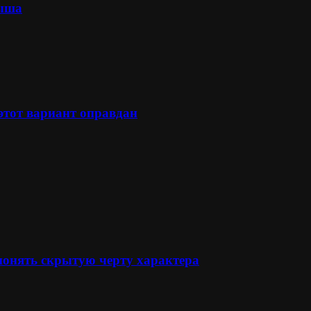
лыша
 этот вариант оправдан
понять скрытую черту характера