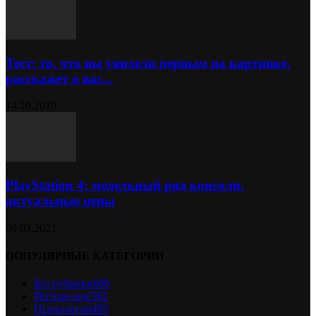
Тест: то, что вы увидели первым на картинке,
расскажет о вас...
14.10.2019
PlayStation 4: модельный ряд консоли,
актуальные цены
09.03.2021
ПОПУЛЯРНЫЕ КАТЕГОРИИ
Без рубрики
686
Интересное
562
Психология
485