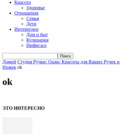
Красота
Здоровье
Отношения
Семья
Дети
Интересное
Дом и быт
Кулинария
Нифигасе
Домой
Студия Ручки: Оазис Красоты для Ваших Ручек и
Ножек
ok
ok
ЭТО ИНТЕРЕСНО