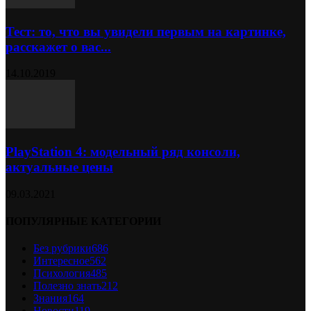
Тест: то, что вы увидели первым на картинке,
расскажет о вас...
14.10.2019
PlayStation 4: модельный ряд консоли,
актуальные цены
09.03.2021
ПОПУЛЯРНЫЕ КАТЕГОРИИ
Без рубрики
686
Интересное
562
Психология
485
Полезно знать
212
Знания
164
Новости
119