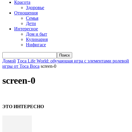
Красота
Здоровье
Отношения
Семья
Дети
Интересное
Дом и быт
Кулинария
Нифигасе
Домой
Тoca Life World: обучающая игра с элементами ролевой
игры от Toca Boca
screen-0
screen-0
ЭТО ИНТЕРЕСНО