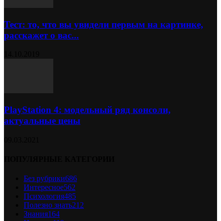
Тест: то, что вы увидели первым на картинке,
расскажет о вас...
14.10.2019
PlayStation 4: модельный ряд консоли,
актуальные цены
09.03.2021
ПОПУЛЯРНЫЕ КАТЕГОРИИ
Без рубрики
686
Интересное
562
Психология
485
Полезно знать
212
Знания
164