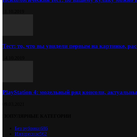
11.10.2019
Тест: то, что вы увидели первым на картинке, расс
14.10.2019
PlayStation 4: модельный ряд консоли, актуальн
09.03.2021
ПОПУЛЯРНЫЕ КАТЕГОРИИ
Без рубрики
686
Интересное
562