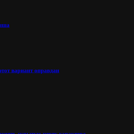
лыша
 этот вариант оправдан
понять скрытую черту характера