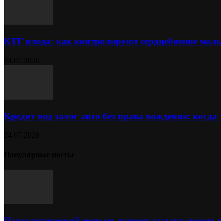
КТГ плода: как контролируют сердцебиение ма
24.07.2026
Кредит под залог авто без права вождения: когда
24.07.2026
Популярные посты
Психологический тест: по вашему кулаку можно 