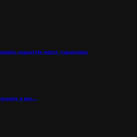
понять скрытую черту характера
кажет о вас...