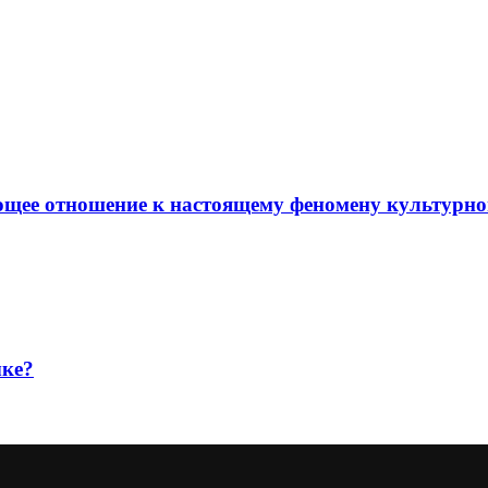
еющее отношение к настоящему феномену культурно
ыке?