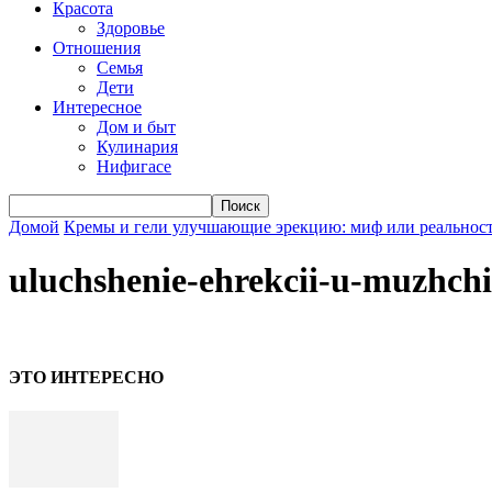
Красота
Здоровье
Отношения
Семья
Дети
Интересное
Дом и быт
Кулинария
Нифигасе
Домой
Кремы и гели улучшающие эрекцию: миф или реальнос
uluchshenie-ehrekcii-u-muzhch
ЭТО ИНТЕРЕСНО