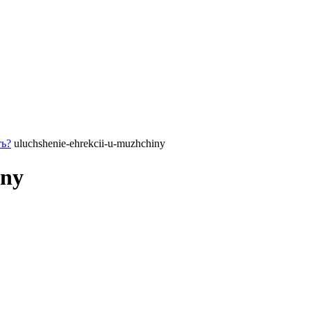
ть?
uluchshenie-ehrekcii-u-muzhchiny
iny