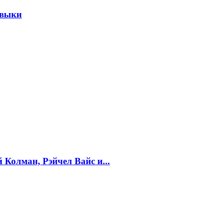
авыки
 Колман, Рэйчел Вайс и...