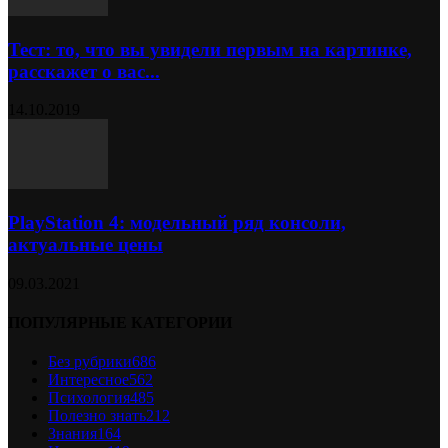
Тест: то, что вы увидели первым на картинке,
расскажет о вас...
14.10.2019
PlayStation 4: модельный ряд консоли,
актуальные цены
09.03.2021
ПОПУЛЯРНЫЕ КАТЕГОРИИ
Без рубрики
686
Интересное
562
Психология
485
Полезно знать
212
Знания
164