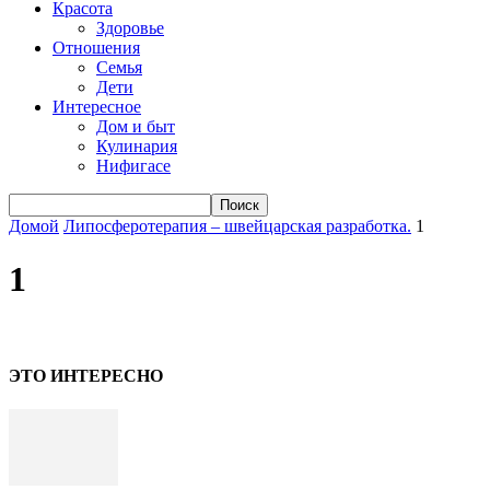
Красота
Здоровье
Отношения
Семья
Дети
Интересное
Дом и быт
Кулинария
Нифигасе
Домой
Липосферотерапия – швейцарская разработка.
1
1
ЭТО ИНТЕРЕСНО