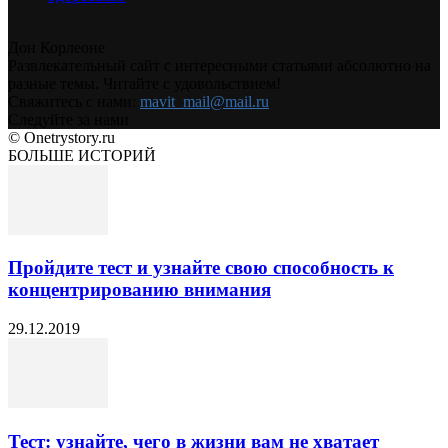
Дон Корлеоне
Развлекательный сайт с интересными статьями абсолютно на
разные темы. Читайте с удовольствием!
Свяжитесь с нами:
mavit_mail@mail.ru
Следуйте за нами
© Onetrystory.ru
БОЛЬШЕ ИСТОРИЙ
Пройдите тест и узнайте свою способность к
концентрированию внимания
29.12.2019
Тест: узнайте, чего в жизни вам не хватает