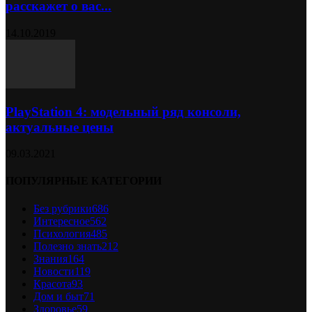
расскажет о вас...
14.10.2019
PlayStation 4: модельный ряд консоли,
актуальные цены
09.03.2021
ПОПУЛЯРНЫЕ КАТЕГОРИИ
Без рубрики
686
Интересное
562
Психология
485
Полезно знать
212
Знания
164
Новости
119
Красота
93
Дом и быт
71
Здоровье
59