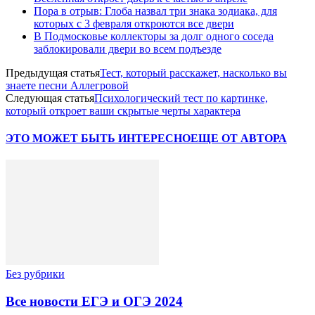
Пора в отрыв: Глоба назвал три знака зодиака, для
которых с 3 февраля откроются все двери
В Подмосковье коллекторы за долг одного соседа
заблокировали двери во всем подъезде
Предыдущая статья
Тест, который расскажет, насколько вы
знаете песни Аллегровой
Следующая статья
Психологический тест по картинке,
который откроет ваши скрытые черты характера
ЭТО МОЖЕТ БЫТЬ ИНТЕРЕСНО
ЕЩЕ ОТ АВТОРА
Без рубрики
Все новости ЕГЭ и ОГЭ 2024