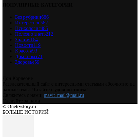
ПОПУЛЯРНЫЕ КАТЕГОРИИ
Без рубрики
686
Интересное
562
Психология
485
Полезно знать
212
Знания
164
Новости
119
Красота
93
Дом и быт
71
Здоровье
59
Дон Корлеоне
Развлекательный сайт с интересными статьями абсолютно на
разные темы. Читайте с удовольствием!
Свяжитесь с нами:
mavit_mail@mail.ru
Следуйте за нами
© Onetrystory.ru
БОЛЬШЕ ИСТОРИЙ