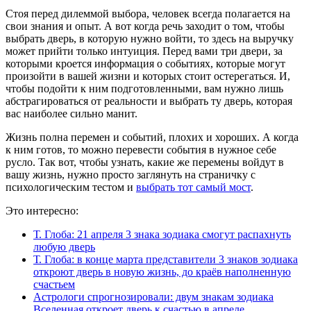
Стоя перед дилеммой выбора, человек всегда полагается на
свои знания и опыт. А вот когда речь заходит о том, чтобы
выбрать дверь, в которую нужно войти, то здесь на выручку
может прийти только интуиция. Перед вами три двери, за
которыми кроется информация о событиях, которые могут
произойти в вашей жизни и которых стоит остерегаться. И,
чтобы подойти к ним подготовленными, вам нужно лишь
абстрагироваться от реальности и выбрать ту дверь, которая
вас наиболее сильно манит.
Жизнь полна перемен и событий, плохих и хороших. А когда
к ним готов, то можно перевести события в нужное себе
русло. Так вот, чтобы узнать, какие же перемены войдут в
вашу жизнь, нужно просто заглянуть на страничку с
психологическим тестом и
выбрать тот самый мост
.
Это интересно:
Т. Глоба: 21 апреля 3 знака зодиака смогут распахнуть
любую дверь
Т. Глоба: в конце марта представители 3 знаков зодиака
откроют дверь в новую жизнь, до краёв наполненную
счастьем
Астрологи спрогнозировали: двум знакам зодиака
Вселенная откроет дверь к счастью в апреле