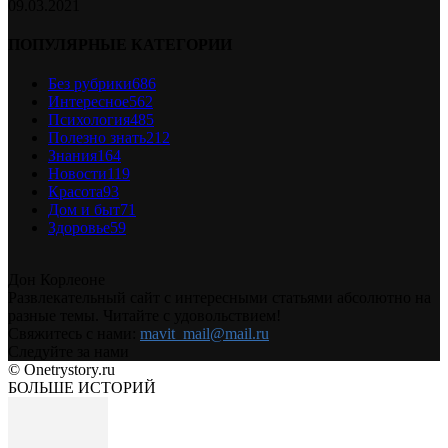
09.03.2021
ПОПУЛЯРНЫЕ КАТЕГОРИИ
Без рубрики
686
Интересное
562
Психология
485
Полезно знать
212
Знания
164
Новости
119
Красота
93
Дом и быт
71
Здоровье
59
Дон Корлеоне
Развлекательный сайт с интересными статьями абсолютно на
разные темы. Читайте с удовольствием!
Свяжитесь с нами:
mavit_mail@mail.ru
Следуйте за нами
© Onetrystory.ru
БОЛЬШЕ ИСТОРИЙ