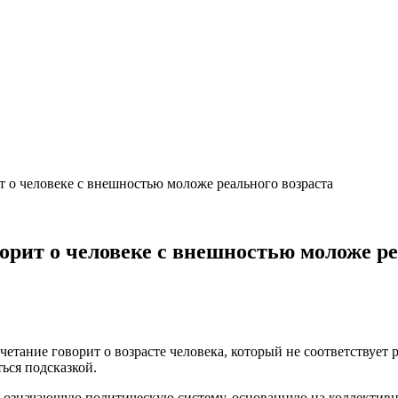
т о человеке с внешностью моложе реального возраста
ворит о человеке с внешностью моложе р
етание говорит о возрасте человека, который не соответствует
ться подсказкой.
, означающую политическую систему, основанную на коллектив