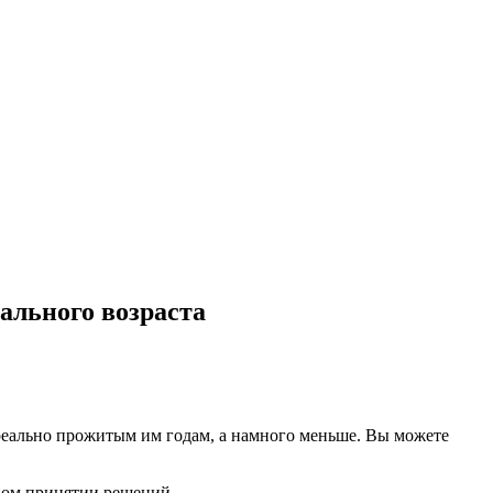
еального возраста
 реально прожитым им годам, а намного меньше. Вы можете
ном принятии решений.