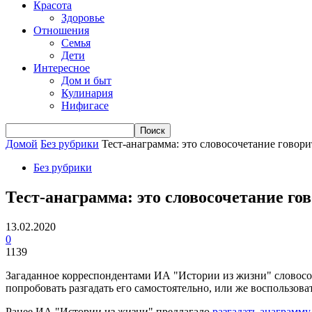
Красота
Здоровье
Отношения
Семья
Дети
Интересное
Дом и быт
Кулинария
Нифигасе
Домой
Без рубрики
Тест-анаграмма: это словосочетание говори
Без рубрики
Тест-анаграмма: это словосочетание го
13.02.2020
0
1139
Загаданное корреспондентами ИА "Истории из жизни" словосоч
попробовать разгадать его самостоятельно, или же воспользова
Ранее ИА "Истории из жизни" предлагало
разгадать анаграмму