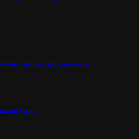
понять скрытую черту характера
кажет о вас...