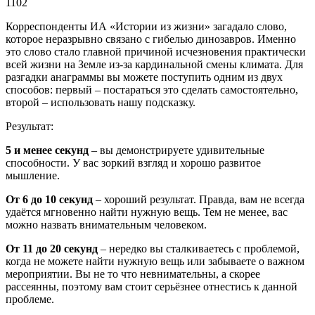
1102
Корреспонденты ИА «Истории из жизни» загадало слово,
которое неразрывно связано с гибелью динозавров. Именно
это слово стало главной причиной исчезновения практически
всей жизни на Земле из-за кардинальной смены климата. Для
разгадки анаграммы вы можете поступить одним из двух
способов: первый – постараться это сделать самостоятельно,
второй – использовать нашу подсказку.
Результат:
5 и менее секунд
– вы демонстрируете удивительные
способности. У вас зоркий взгляд и хорошо развитое
мышление.
От 6 до 10 секунд
– хороший результат. Правда, вам не всегда
удаётся мгновенно найти нужную вещь. Тем не менее, вас
можно назвать внимательным человеком.
От 11 до 20 секунд
– нередко вы сталкиваетесь с проблемой,
когда не можете найти нужную вещь или забываете о важном
мероприятии. Вы не то что невнимательны, а скорее
рассеянны, поэтому вам стоит серьёзнее отнестись к данной
проблеме.