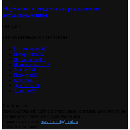
PlayStation 4: модельный ряд консоли,
актуальные цены
09.03.2021
ПОПУЛЯРНЫЕ КАТЕГОРИИ
Без рубрики
686
Интересное
562
Психология
485
Полезно знать
212
Знания
164
Новости
119
Красота
93
Дом и быт
71
Здоровье
59
Дон Корлеоне
Развлекательный сайт с интересными статьями абсолютно на
разные темы. Читайте с удовольствием!
Свяжитесь с нами:
mavit_mail@mail.ru
Следуйте за нами