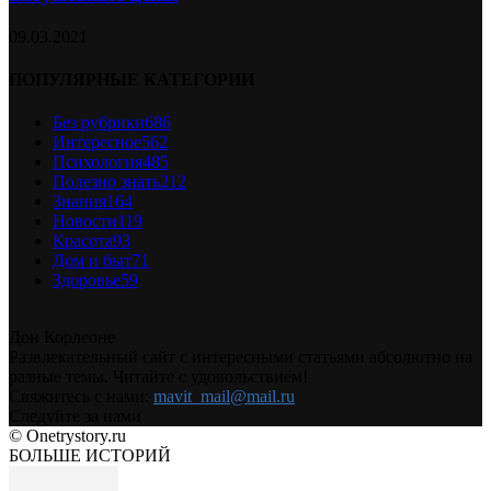
09.03.2021
ПОПУЛЯРНЫЕ КАТЕГОРИИ
Без рубрики
686
Интересное
562
Психология
485
Полезно знать
212
Знания
164
Новости
119
Красота
93
Дом и быт
71
Здоровье
59
Дон Корлеоне
Развлекательный сайт с интересными статьями абсолютно на
разные темы. Читайте с удовольствием!
Свяжитесь с нами:
mavit_mail@mail.ru
Следуйте за нами
© Onetrystory.ru
БОЛЬШЕ ИСТОРИЙ