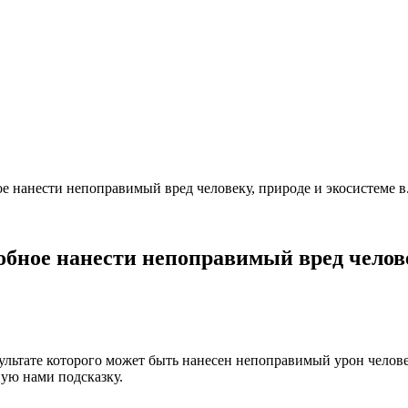
ое нанести непоправимый вред человеку, природе и экосистеме в.
собное нанести непоправимый вред челове
ультате которого может быть нанесен непоправимый урон челове
ую нами подсказку.