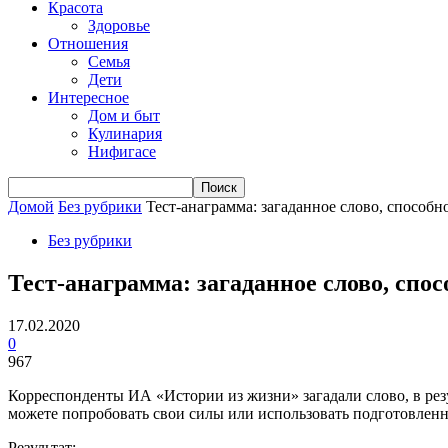
Красота
Здоровье
Отношения
Семья
Дети
Интересное
Дом и быт
Кулинария
Нифигасе
Домой
Без рубрики
Тест-анаграмма: загаданное слово, способн
Без рубрики
Тест-анаграмма: загаданное слово, спо
17.02.2020
0
967
Корреспонденты ИА «Истории из жизни» загадали слово, в рез
можете попробовать свои силы или использовать подготовленн
Результат: