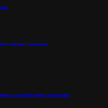
лыша
 этот вариант оправдан
понять скрытую черту характера