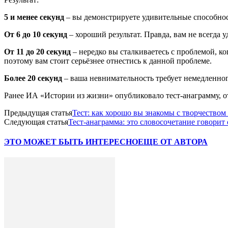
5 и менее секунд
– вы демонстрируете удивительные способнос
От 6 до 10 секунд
– хороший результат. Правда, вам не всегда
От 11 до 20 секунд
– нередко вы сталкиваетесь с проблемой, к
поэтому вам стоит серьёзнее отнестись к данной проблеме.
Более 20 секунд
– ваша невнимательность требует немедленног
Ранее ИА «Истории из жизни» опубликовало тест-анаграмму, о
Предыдущая статья
Тест: как хорошо вы знакомы с творчество
Следующая статья
Тест-анаграмма: это словосочетание говорит
ЭТО МОЖЕТ БЫТЬ ИНТЕРЕСНО
ЕЩЕ ОТ АВТОРА