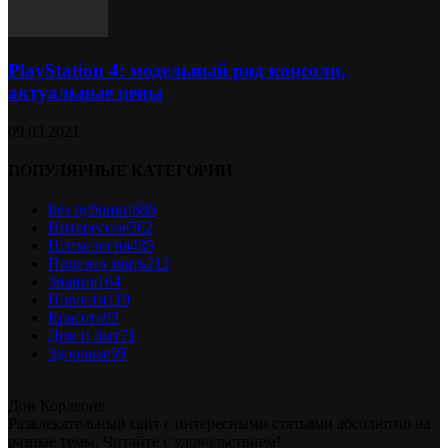
PlayStation 4: модельный ряд консоли,
актуальные цены
09.03.2021
ПОПУЛЯРНЫЕ КАТЕГОРИИ
Без рубрики
686
Интересное
562
Психология
485
Полезно знать
212
Знания
164
Новости
119
Красота
93
Дом и быт
71
Здоровье
59
Дон Корлеоне
Развлекательный сайт с интересными статьями абсолютно на
разные темы. Читайте с удовольствием!