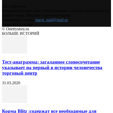
Дон Корлеоне
Развлекательный сайт с интересными статьями абсолютно на
разные темы. Читайте с удовольствием!
Свяжитесь с нами:
mavit_mail@mail.ru
Следуйте за нами
© Onetrystory.ru
БОЛЬШЕ ИСТОРИЙ
Тест-анаграмма: загаданное словосочетание
указывает на первый в истории человечества
торговый центр
31.03.2020
Корма Blitz :содержат все необходимые для