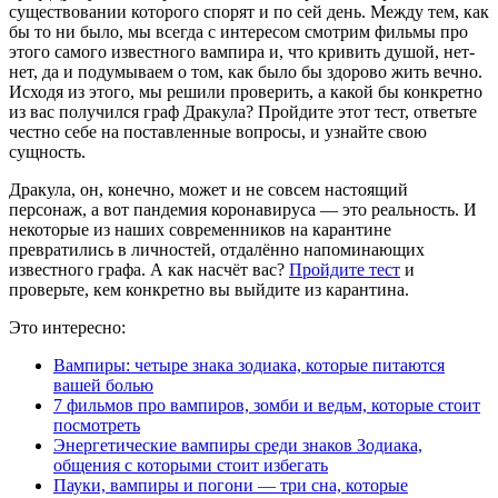
существовании которого спорят и по сей день. Между тем, как
бы то ни было, мы всегда с интересом смотрим фильмы про
этого самого известного вампира и, что кривить душой, нет-
нет, да и подумываем о том, как было бы здорово жить вечно.
Исходя из этого, мы решили проверить, а какой бы конкретно
из вас получился граф Дракула? Пройдите этот тест, ответьте
честно себе на поставленные вопросы, и узнайте свою
сущность.
Дракула, он, конечно, может и не совсем настоящий
персонаж, а вот пандемия коронавируса — это реальность. И
некоторые из наших современников на карантине
превратились в личностей, отдалённо напоминающих
известного графа. А как насчёт вас?
Пройдите тест
и
проверьте, кем конкретно вы выйдите из карантина.
Это интересно:
Вампиры: четыре знака зодиака, которые питаются
вашей болью
7 фильмов про вампиров, зомби и ведьм, которые стоит
посмотреть
Энергетические вампиры среди знаков Зодиака,
общения с которыми стоит избегать
Пауки, вампиры и погони — три сна, которые