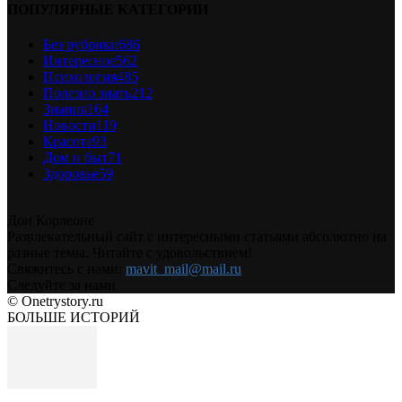
ПОПУЛЯРНЫЕ КАТЕГОРИИ
Без рубрики
686
Интересное
562
Психология
485
Полезно знать
212
Знания
164
Новости
119
Красота
93
Дом и быт
71
Здоровье
59
Дон Корлеоне
Развлекательный сайт с интересными статьями абсолютно на
разные темы. Читайте с удовольствием!
Свяжитесь с нами:
mavit_mail@mail.ru
Следуйте за нами
© Onetrystory.ru
БОЛЬШЕ ИСТОРИЙ