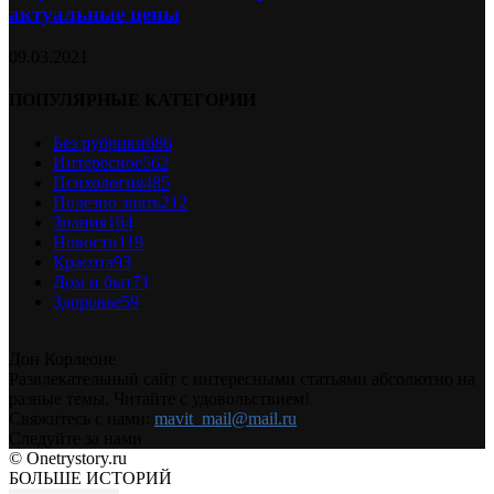
актуальные цены
09.03.2021
ПОПУЛЯРНЫЕ КАТЕГОРИИ
Без рубрики
686
Интересное
562
Психология
485
Полезно знать
212
Знания
164
Новости
119
Красота
93
Дом и быт
71
Здоровье
59
Дон Корлеоне
Развлекательный сайт с интересными статьями абсолютно на
разные темы. Читайте с удовольствием!
Свяжитесь с нами:
mavit_mail@mail.ru
Следуйте за нами
© Onetrystory.ru
БОЛЬШЕ ИСТОРИЙ