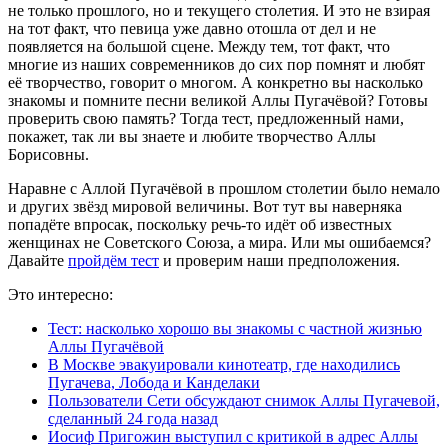
не только прошлого, но и текущего столетия. И это не взирая
на тот факт, что певица уже давно отошла от дел и не
появляется на большой сцене. Между тем, тот факт, что
многие из наших современников до сих пор помнят и любят
её творчество, говорит о многом. А конкретно вы насколько
знакомы и помните песни великой Аллы Пугачёвой? Готовы
проверить свою память? Тогда тест, предложенный нами,
покажет, так ли вы знаете и любите творчество Аллы
Борисовны.
Наравне с Аллой Пугачёвой в прошлом столетии было немало
и других звёзд мировой величины. Вот тут вы наверняка
попадёте впросак, поскольку речь-то идёт об известных
женщинах не Советского Союза, а мира. Или мы ошибаемся?
Давайте
пройдём тест
и проверим наши предположения.
Это интересно:
Тест: насколько хорошо вы знакомы с частной жизнью
Аллы Пугачёвой
В Москве эвакуировали кинотеатр, где находились
Пугачева, Лобода и Канделаки
Пользователи Сети обсуждают снимок Аллы Пугачевой,
сделанный 24 года назад
Иосиф Пригожин выступил с критикой в адрес Аллы