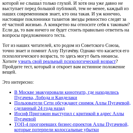
которой не слышал только глухой. И хотя она уже давно не
выступает перед большой публикой, тем не менее, каждый из
наших современников знает, кто она такая. И уж конечно,
настоящие поклонники талантов звезды ревностно следят за
её частной жизнью. А конкретно вы относите себя к таковым?
Если да, то вам ничего не будет стоить правильно ответить на
вопросы предложенного теста.
Тот из наших читателей, кто родом из Советского Союза,
точно знает и помнит Аллу Пугачёву. Однако что касается его
психологического возраста, то здесь могут быть нюансы.
Хотите
узнать свой реальный психологический возраст
?
Пройдите тест, который и откроет вам истинное положение
вещей.
Это интересно:
В Москве эвакуировали кинотеатр, где находились
Пугачева, Лобода и Канделаки
Пользователи Сети обсуждают снимок Аллы Пугачевой,
сделанный 24 года назад
Иосиф Пригожин выступил с критикой в адрес Аллы
Пугачевой
ТОП-4 прогоревших бизнес-проектов Аллы Пугачевой,
которые потерпели колоссальные убытки