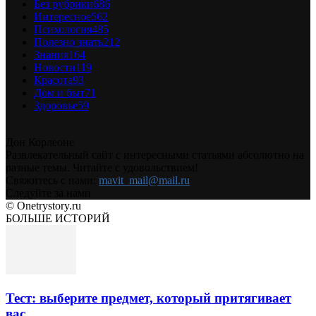
Без рубрики
686
Интересное
562
Психология
485
Полезно знать
212
Знания
164
Новости
119
Красота
93
Дом и быт
71
Здоровье
59
Дон Корлеоне
Развлекательный сайт с интересными статьями абсолютно на
разные темы. Читайте с удовольствием!
Свяжитесь с нами:
mavit_mail@mail.ru
Следуйте за нами
© Onetrystory.ru
БОЛЬШЕ ИСТОРИЙ
Тест: выберите предмет, который притягивает
вас